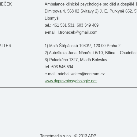
ONEČEK
Ambulance klinické psychologie pro děti a dospělé 
Dimitrova 4, 568 02 Svitavy 2) J. E. Purkyně 652, 
Litomyšl
tel.: 461 531 531, 603 349 409
e-mail: l.tronecek@gmail.com
WALTER
1) Malá Štěpánská 1930/7, 120 00 Praha 2
2) Autoškola Jana, Náměstí 6/10, Bílina – Chudeřic
3) Palackého 1327, Mladá Boleslav
tel.:603 546 594
e-mail: michal.walter@centrum.cz
www.dopravnipsychologie.net
Targetmedia s.r.o.
. © 2013
ADP
.