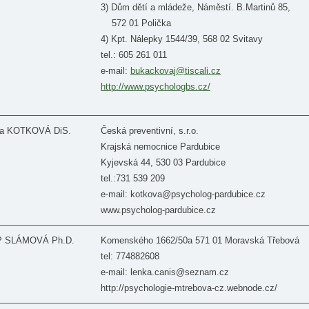
3) Dům dětí a mládeže, Náměstí. B.Martinů 85,
572 01 Polička
4) Kpt. Nálepky 1544/39, 568 02 Svitavy
tel.: 605 261 011
e-mail:
bukackovaj@tiscali.cz
http://www.psychologbs.cz/
éta KOTKOVÁ DiS.
Česká preventivní, s.r.o.
Krajská nemocnice Pardubice
Kyjevská 44, 530 03 Pardubice
tel.:731 539 209
e-mail: kotkova@psycholog-pardubice.cz
www.psycholog-pardubice.cz
ÍP SLÁMOVÁ Ph.D.
Komenského 1662/50a 571 01 Moravská Třebová
tel: 774882608
e-mail: lenka.canis@seznam.cz
http://psychologie-mtrebova-cz.webnode.cz/