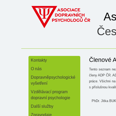
As
Čes
Členové A
Kontakty
»
O nás
Tento seznam nez
»
členy ADP ČR. ADP
Dopravněpsychologické
práce. Všichni n
vyšetření
s příslušnou kval
Vzdělávací program
dopravní psychologie
PhDr. Jitka B
Další služby
Zpravodaje