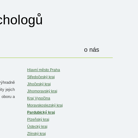
hologů
o nás
Hlavní město Praha
Středočeský kraj
výhradně
Jihočeský kraj
ty jejich
Jihomoravský kraj
 oboru a
Kraj Vysočina
Moravskoslezský kraj
Pardubický kraj
Plzeňský kraj
Ústecký kraj
Zlínský kraj