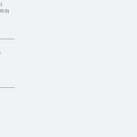
1)
570 01
e