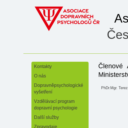
As
Čes
Členové 
Kontakty
»
Ministers
O nás
»
Dopravněpsychologické
PhDr.Mgr. Ter
vyšetření
Vzdělávací program
dopravní psychologie
Další služby
Zpravodaje