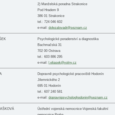
2) Manželská poradna Strakonice
Pod Hradem 9
386 01 Strakonice
tel.: 724 046 602
e-mail:
dolezalovadr@seznam.cz
ÁŠEK
Psychologické poradenství a diagnostika
Bachmačská 31
702 00 Ostrava
tel.: 603 886 295
e-mail:
l.eliasek@volny.cz
TA
Dopravně psychologické pracoviště Hodonín
Jilemnického 2
695 01 Hodonín
tel.: 607 240 581
e-mail:
dopravnipsychologhodonin@seznam.cz
FLAŠKOVÁ
Ústřední vojenská nemocnice-Vojenská fakultní
nemocnice Praha