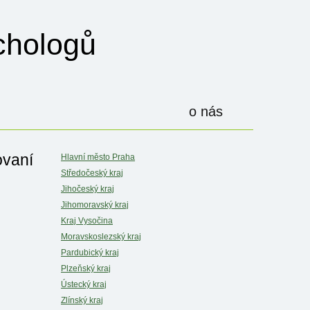
hologů
o nás
ovaní
Hlavní město Praha
Středočeský kraj
Jihočeský kraj
Jihomoravský kraj
Kraj Vysočina
Moravskoslezský kraj
Pardubický kraj
Plzeňský kraj
Ústecký kraj
Zlínský kraj