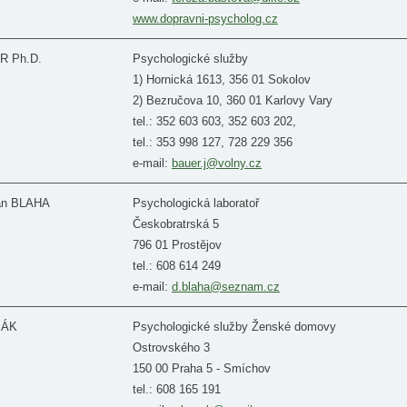
www.dopravni-psycholog.cz
ER Ph.D.
Psychologické služby
1) Hornická 1613, 356 01 Sokolov
2) Bezručova 10, 360 01 Karlovy Vary
tel.: 352 603 603, 352 603 202,
tel.: 353 998 127, 728 229 356
e-mail:
bauer.j@volny.cz
Dan BLAHA
Psychologická laboratoř
Českobratrská 5
796 01 Prostějov
tel.: 608 614 249
e-mail:
d.blaha@seznam.cz
SÁK
Psychologické služby Ženské domovy
Ostrovského 3
150 00 Praha 5 - Smíchov
tel.: 608 165 191