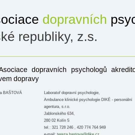
ociace
dopravních
psyc
ké republiky, z.s.
Asociace dopravních psychologů akredit
tvem dopravy
eza BAŠTOVÁ
Laboratoř dopravní psychologie,
Ambulance klinické psychologie DIKÉ - personální
agentura, s.r.o.
Jablonského 634,
280 02 Kolín 5
tel.: 321 728 246 , 420 774 764 949
e-mail:
tereza.bastova@dike.cz