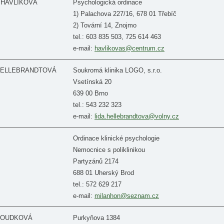
a HAVLÍKOVÁ
Psychologická ordinace
1) Palachova 227/16, 678 01 Třebíč
2) Tovární 14, Znojmo
tel.: 603 835 503, 725 614 463
e-mail:
havlikovas@centrum.cz
a HELLEBRANDTOVÁ
Soukromá klinika LOGO, s.r.o.
Vsetínská 20
639 00 Brno
tel.: 543 232 323
e-mail:
lida.hellebrandtova@volny.cz
Ordinace klinické psychologie
Nemocnice s poliklinikou
Partyzánů 2174
688 01 Uherský Brod
tel.: 572 629 217
e-mail:
milanhon@seznam.cz
 HOUDKOVÁ
Purkyňova 1384