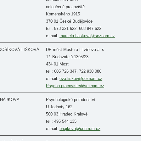
odloučené pracoviště
Komenského 1915
370 01 České Budějovice
tel.: 973 321 622, 603 947 622
e-mail:
marcela.flaskova@seznam.cz
JDOŠÍKOVÁ LIŠKOVÁ
DP měst Mostu a Litvínova a. s.
Tř. Budovatelů 1395/23
434 01 Most
tel.: 605 726 347, 722 930 086
e-mail:
eva.liskov@seznam.cz
,
Psycho.pracoviste@seznam.cz
a HÁJKOVÁ
Psychologické poradenství
U Jednoty 162
500 03 Hradec Králové
tel.: 495 544 135
e-mail:
bhajkova@centrum.cz