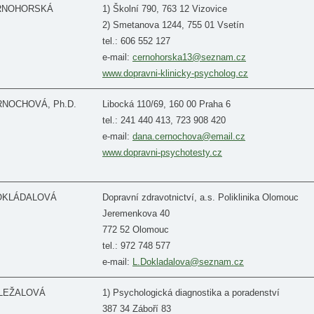
ERNOHORSKÁ
1) Školní 790, 763 12 Vizovice
2) Smetanova 1244, 755 01 Vsetín
tel.: 606 552 127
e-mail:
cernohorska13@seznam.cz
www.dopravni-klinicky-psycholog.cz
ERNOCHOVÁ, Ph.D.
Libocká 110/69, 160 00 Praha 6
tel.: 241 440 413, 723 908 420
e-mail:
dana.cernochova@email.cz
www.dopravni-psychotesty.cz
 DOKLÁDALOVÁ
Dopravní zdravotnictví, a.s. Poliklinika Olomouc
Jeremenkova 40
772 52 Olomouc
tel.: 972 748 577
e-mail:
L.Dokladalova@seznam.cz
OLEŽALOVÁ
1) Psychologická diagnostika a poradenství
387 34 Záboří 83