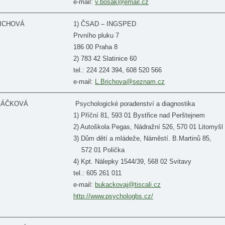
e-mail:
v.bosak@email.cz
RICHOVÁ
1) ČSAD – INGSPED
Prvního pluku 7
186 00 Praha 8
2) 783 42 Slatinice 60
tel.: 224 224 394, 608 520 566
e-mail:
L.Brichova@seznam.cz
UKÁČKOVÁ
Psychologické poradenství a diagnostika
1) Příční 81, 593 01 Bystřice nad Perštejnem
2) Autoškola Pegas, Nádražní 526, 570 01 Litomyšl
3) Dům dětí a mládeže, Náměstí. B.Martinů 85,
572 01 Polička
4) Kpt. Nálepky 1544/39, 568 02 Svitavy
tel.: 605 261 011
e-mail:
bukackovaj@tiscali.cz
http://www.psychologbs.cz/