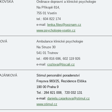
BUKOVSKÁ
Ordinace dopravní a klinické psychologie
Na Příkopě 814,
755 01 Vsetín
tel.: 604 822 174
e-mail:
lenka.files@seznam.cz
www.psychologie-vsetin.cz
ZLOVÁ
Ambulance klinické psychologie
Na Struze 30
541 01 Trutnov
tel.: 499 816 696, 602 119 926
e-mail:
cozlova@tiscali.cz
 ČAJÁNKOVÁ
Stimul personální poradenství
Freyova 983/25, Rezidence Eliška
190 00 Praha 9
Tel.: 284 821 008, 720 032 131
e-mail:
daniela.cajankova@stimul.cz
www.stimul.cz