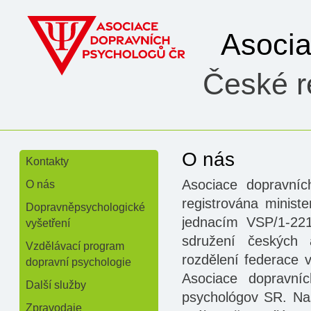
Asoci
České re
O nás
Kontakty
»
Asociace dopravní
O nás
»
registrována minist
Dopravněpsychologické
jednacím VSP/1-221
vyšetření
sdružení českých 
Vzdělávací program
rozdělení federace 
dopravní psychologie
Asociace dopravní
Další služby
psychológov SR. Na
Zpravodaje