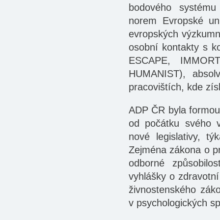
bodového systému h
norem Evropské uni
evropských výzkumnýc
osobní kontakty s k
ESCAPE, IMMORT
HUMANIST), absolvo
pracovištích, kde zí
ADP ČR byla formou 
od počátku svého v
nové legislativy, tý
Zejména zákona o p
odborné způsobilos
vyhlášky o zdravotní 
živnostenského zák
v psychologických sp