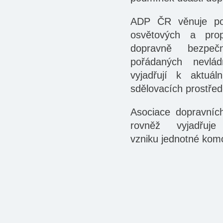
ADP ČR věnuje poz
osvětových a prop
dopravně bezpečn
pořádaných nevlád
vyjadřují k aktuá
sdělovacích prostřed
Asociace dopravníc
rovněž vyjadřuje
vzniku jednotné kom