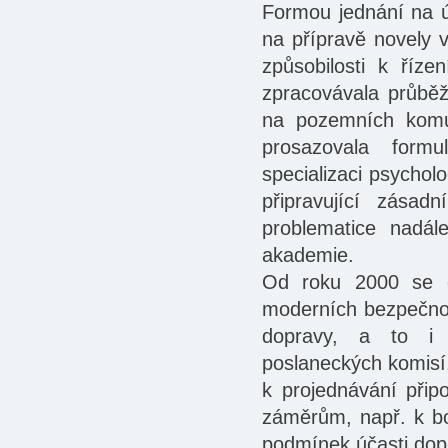
Formou jednání na 
na přípravě novely v
způsobilosti k říze
zpracovávala průbě
na pozemních komu
prosazovala formu
specializaci psychol
připravující zása
problematice nadál
akademie.
Od roku 2000 se č
moderních bezpečnost
dopravy, a to i 
poslaneckých komisí
k projednávání při
záměrům, např. k b
podmínek účasti dop