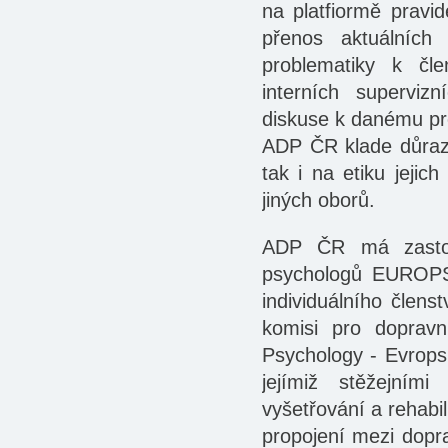
na platfiormě pravi
přenos aktuálních 
problematiky k čl
interních superviz
diskuse k danému p
ADP ČR klade důraz n
tak i na etiku jejich
jiných oborů.
ADP ČR má zastoup
psychologů EUROPSY
individuálního člen
komisi pro dopravn
Psychology - Evrops
jejímiž stěžejním
vyšetřování a rehabil
propojení mezi dopra