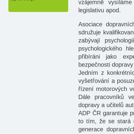
vzájemně vysíláme
legislativu apod.
Asociace dopravní
sdružuje kvalifikova
zabývají psycholo
psychologického hl
přibíráni jako ex
bezpečnosti dopravy z
Jedním z konkrétní
vyšetřování a posuzo
řízení motorových vo
Dále pracovníků ve
dopravy a učitelů aut
ADP ČR garantuje pro
to tím, že se stará 
generace dopravní