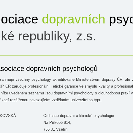
ociace
dopravních
psyc
ké republiky, z.s.
sociace dopravních psychologů
ahrnuje všechny psychology akreditované Ministerstvem dopravy ČR, ale 
 ČR zaručuje profesionální i etické garance ve smyslu kvality a profesionali
a níže uvedeném seznamu jsou dopravními psychology s dlouhodobou praxí v
ifikací rozšířenou navazujícím vzděláním univerzitního typu.
BUKOVSKÁ
Ordinace dopravní a klinické psychologie
Na Příkopě 814,
755 01 Vsetín