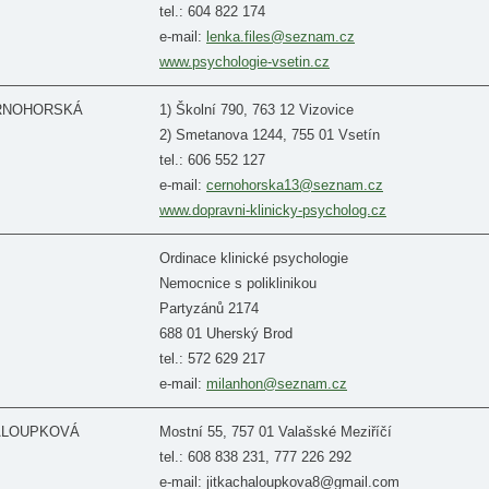
tel.: 604 822 174
e-mail:
lenka.files@seznam.cz
www.psychologie-vsetin.cz
ERNOHORSKÁ
1) Školní 790, 763 12 Vizovice
2) Smetanova 1244, 755 01 Vsetín
tel.: 606 552 127
e-mail:
cernohorska13@seznam.cz
www.dopravni-klinicky-psycholog.cz
Ordinace klinické psychologie
Nemocnice s poliklinikou
Partyzánů 2174
688 01 Uherský Brod
tel.: 572 629 217
e-mail:
milanhon@seznam.cz
CHALOUPKOVÁ
Mostní 55, 757 01 Valašské Meziříčí
tel.: 608 838 231, 777 226 292
e-mail: jitkachaloupkova8@gmail.com