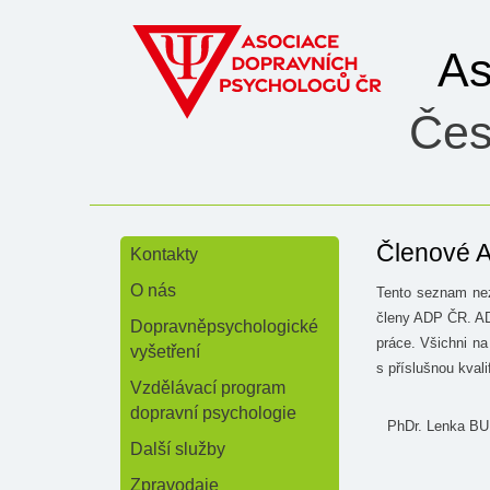
As
Čes
Členové A
Kontakty
»
O nás
Tento seznam nez
»
členy ADP ČR. ADP
Dopravněpsychologické
práce. Všichni n
vyšetření
s příslušnou kval
Vzdělávací program
dopravní psychologie
PhDr. Lenka 
Další služby
Zpravodaje