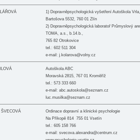
KOLÁŘOVÁ
1) Dopravněpsychologická vyšetření Autoškola Vrla, 
Bartošova 5532, 760 01 Zlín
2) Dopravněpsychologická laboratoř Průmyslový are
TOMA, a.s., b.14.b.,
765 82 Otrokovice
tel.: 602 511 304
e-mail: j.kolarova@volny.cz
SILOVÁ
Autoškola ABC
Moravská 2815, 767 01 Kroměříž
tel.: 573 333 660
e-mail: abc.autoskola@seznam.cz
luc.musilka@seznam.cz
ra ŠVECOVÁ
Ordinace dopravní a klinické psychologie
Na Příkopě 814 755 01 Vsetín
tel.: 605 158 766
e-mail: svecova.alexandra@centrum.cz
www.psychologie-vsetin.cz