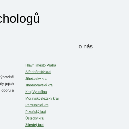
hologů
o nás
Hlavní město Praha
Středočeský kraj
výhradně
Jihočeský kraj
ty jejich
Jihomoravský kraj
 oboru a
Kraj Vysočina
Moravskoslezský kraj
Pardubický kraj
Plzeňský kraj
Ústecký kraj
Zlínský kraj