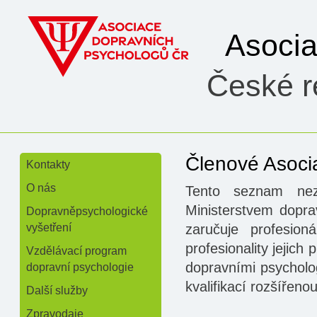
Asoci
České re
Členové Asoci
Kontakty
»
O nás
Tento seznam neza
»
Ministerstvem dopr
Dopravněpsychologické
vyšetření
zaručuje profesion
profesionality jejic
Vzdělávací program
dopravními psycholo
dopravní psychologie
kvalifikací rozšířeno
Další služby
Zpravodaje