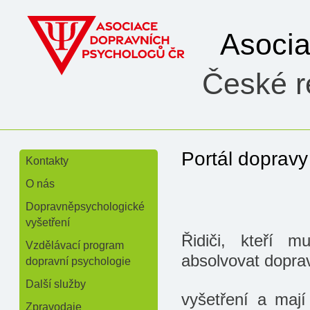
Asoci
České re
Portál dopravy
Kontakty
»
O nás
»
Dopravněpsychologické
vyšetření
Řidiči, kteří 
Vzdělávací program
absolvovat dopra
dopravní psychologie
Další služby
vyšetření a mají
Zpravodaje