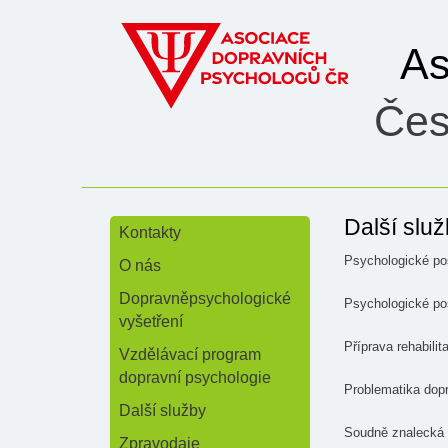
As
Čes
Další slu
Kontakty
»
Psychologické po
O nás
»
Dopravněpsychologické
Psychologické po
vyšetření
Příprava rehabilit
Vzdělávací program
dopravní psychologie
Problematika dop
Další služby
Soudně znalecká č
Zpravodaje